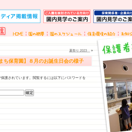
夏祭り 2023
»
んまち保育園】８月のお誕生日会の様子
で保護されています。閲覧するには以下にパスワードを