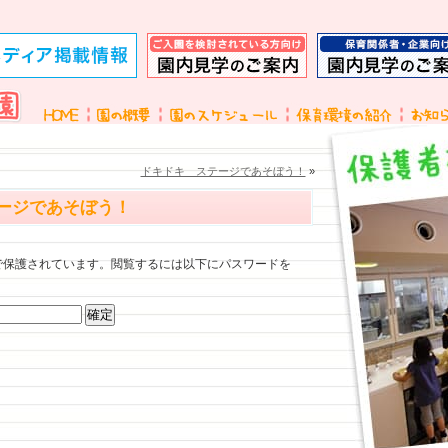
ドキドキ ステージであそぼう！
»
テージであそぼう！
で保護されています。閲覧するには以下にパスワードを