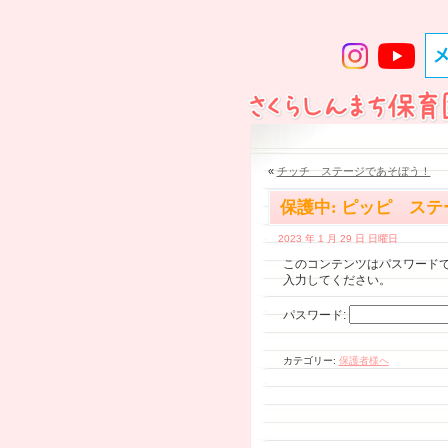
«
チッチ ステージであそぼう！
保護中: ピッピ ス
2023 年 1 月 29 日 日曜日
このコンテンツはパスワード
入力してください。
パスワード:
カテゴリー:
保護者様へ