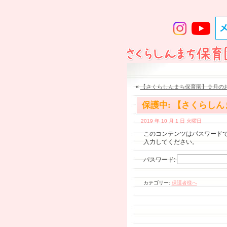
«
【さくらしんまち保育園】９月の
保護中: 【さくらし
2019 年 10 月 1 日 火曜日
このコンテンツはパスワード
入力してください。
パスワード:
カテゴリー:
保護者様へ